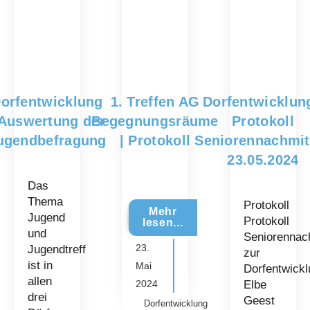
orfentwicklung
1. Treffen AG
Dorfentwicklung
 Auswertung der
Begegnungsräume
Protokoll
ugendbefragung
| Protokoll
Seniorennachmit
23.05.2024
Das
Thema
Protokoll
Mehr
Jugend
Protokoll
lesen...
und
Seniorennac
23.
Jugendtreff
zur
ist in
Mai
Dorfentwickl
allen
2024
Elbe
drei
Geest
Dorfentwicklung