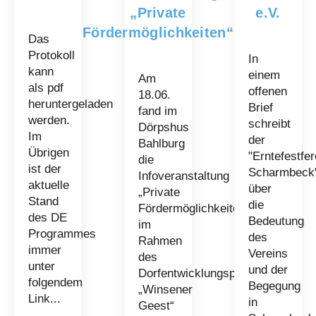
„Private
e.V.
Fördermöglichkeiten“
Das
Protokoll
In
kann
einem
Am
als pdf
offenen
18.06.
heruntergeladen
Brief
fand im
werden.
schreibt
Dörpshus
Im
der
Bahlburg
Übrigen
"Erntefestfer
die
ist der
Scharmbeck
Infoveranstaltung
aktuelle
über
„Private
Stand
die
Fördermöglichkeiten“
des DE
Bedeutung
im
Programmes
des
Rahmen
immer
Vereins
des
unter
und der
Dorfentwicklungsprogrammes
folgendem
Begegung
„Winsener
Link...
in
Geest“