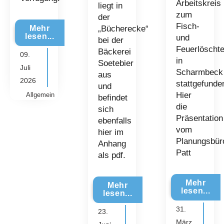
Arbeitskreis
liegt in
zum
der
Fisch-
Mehr
„Bücherecke“
lesen...
und
bei der
Feuerlöschte
Bäckerei
09.
in
Soetebier
Juli
Scharmbeck
aus
2026
stattgefunde
und
Hier
Allgemein
befindet
die
sich
Präsentation
ebenfalls
vom
hier im
Planungsbür
Anhang
Patt
als pdf.
Mehr
Mehr
lesen...
lesen...
31.
23.
März