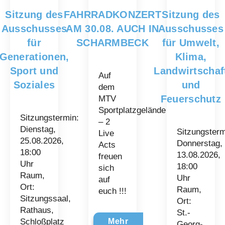
Sitzung des
FAHRRADKONZERT
Sitzung des
Ausschusses
AM 30.08. AUCH IN
Ausschusses
für
SCHARMBECK
für Umwelt,
Generationen,
Klima,
Sport und
Landwirtschaf
Auf
Soziales
und
dem
Feuerschutz
MTV
Sportplatzgelände
Sitzungstermin:
– 2
Dienstag,
Sitzungsterm
Live
25.08.2026,
Donnerstag,
Acts
18:00
13.08.2026,
freuen
Uhr
18:00
sich
Raum,
Uhr
auf
Ort:
Raum,
euch !!!
Sitzungssaal,
Ort:
Rathaus,
St.-
Schloßplatz
Mehr
Georg-