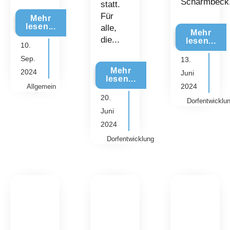
Scharmbeck
statt.
Für
Mehr
lesen...
alle,
Mehr
die...
lesen...
10.
Sep.
13.
Mehr
2024
Juni
lesen...
2024
Allgemein
20.
Dorfentwicklu
Juni
2024
Dorfentwicklung