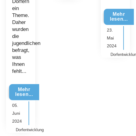
Dörfern
ein
Mehr
Theme.
lesen...
Daher
wurden
23.
die
Mai
jugendlichen
2024
befragt,
Dorfentwicklu
was
Ihnen
fehlt...
Mehr
lesen...
05.
Juni
2024
Dorfentwicklung