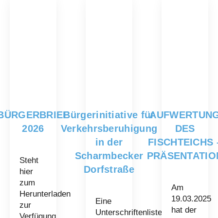
BÜRGERBRIEF
Bürgerinitiative für
AUFWERTUN
2026
Verkehrsberuhigung
DES
in der
FISCHTEICHS 
Scharmbecker
PRÄSENTATIO
Steht
Dorfstraße
hier
zum
Am
Herunterladen
19.03.2025
Eine
zur
hat der
Unterschriftenliste
Verfügung.