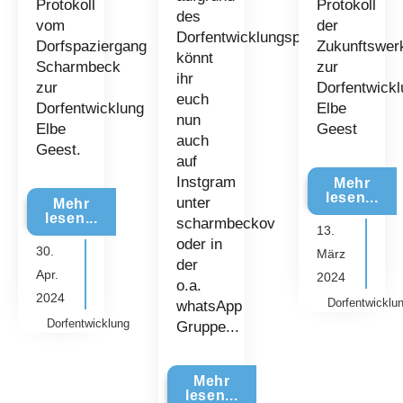
Protokoll
Protokoll
des
vom
der
Dorfentwicklungsprogammes
Dorfspaziergang
Zukunftswerk
könnt
Scharmbeck
zur
ihr
zur
Dorfentwickl
euch
Dorfentwicklung
Elbe
nun
Elbe
Geest
auch
Geest.
auf
Instgram
Mehr
lesen...
unter
Mehr
lesen...
scharmbeckov
13.
oder in
30.
März
der
Apr.
2024
o.a.
2024
Dorfentwicklu
whatsApp
Dorfentwicklung
Gruppe...
Mehr
lesen...